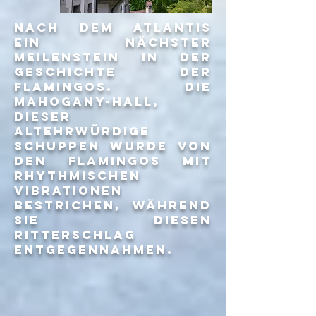
Nach dem atlantis
ein nächster
meilenstein in der
geschichte der
flamingos. die
mahogany-hall,
dieser
altehrwürdige
schuppen wurde von
den flamingos mit
rhythmischen
vibrationen
bestrichen, während
sie diesen
ritterschlag
entgegennahmen.