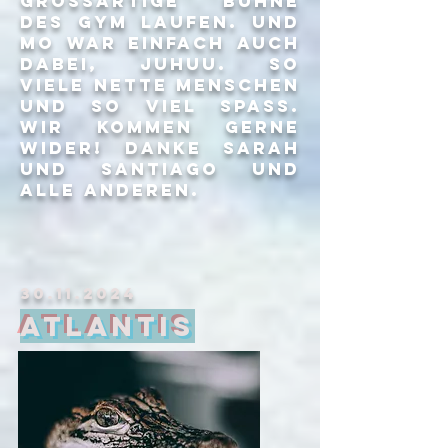
grossartige bühne
des gym laufen. und
mo war einfach auch
dabei, juhuu. so
viele nette menschen
und so viel spass.
wir kommen gerne
wider! danke sarah
und santiago und
alle anderen.
30.11.2024
Atlantis