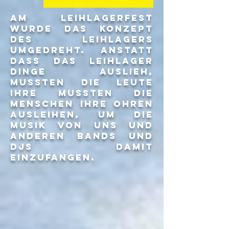
am leihlagerfest
wurde das konzept
des leihlagers
umgedreht. anstatt
dass das leihlager
dinge auslieh,
mussten die leute
ihre mussten die
menschen ihre ohren
ausleihen, um die
musik von uns und
anderen bands und
djs damit
einzufangen.